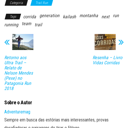
Categoria
Trail Run
generation
montanha
run
corrida
kailash
next
Tags
team
running
trail
Retorno aos
Resenha – Livro
Ultra Trail –
Vidas Corridas
Relato de
Nelson Mendes
(Pexe) no
Patagonia Run
2018
Sobre o Autor
Adventuremag
Sempre em busca das estórias mais interessantes, provas
desafiadoras e paisagens de tirar o fôlego.