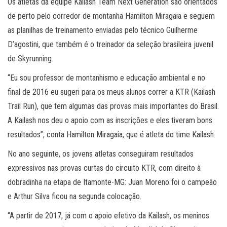
Os atletas da equipe Kailash Team Next Generation são orientados
de perto pelo corredor de montanha Hamilton Miragaia e seguem
as planilhas de treinamento enviadas pelo técnico Guilherme
D’agostini, que também é o treinador da seleção brasileira juvenil
de Skyrunning.
“Eu sou professor de montanhismo e educação ambiental e no
final de 2016 eu sugeri para os meus alunos correr a KTR (Kailash
Trail Run), que tem algumas das provas mais importantes do Brasil.
A Kailash nos deu o apoio com as inscrições e eles tiveram bons
resultados”, conta Hamilton Miragaia, que é atleta do time Kailash.
No ano seguinte, os jovens atletas conseguiram resultados
expressivos nas provas curtas do circuito KTR, com direito à
dobradinha na etapa de Itamonte-MG: Juan Moreno foi o campeão
e Arthur Silva ficou na segunda colocação.
“A partir de 2017, já com o apoio efetivo da Kailash, os meninos