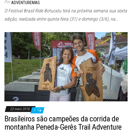
Por
ADVENTUREMAG
O Festival Brasil Ride Botucatu terá na próxima semana sua sexta
edição, realizada entre quinta-feira (31) e domingo (3/6), na…
23 maio 2018
0
Brasileiros são campeões da corrida de
montanha Peneda-Gerês Trail Adventure