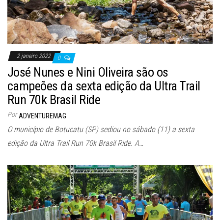
2 janeiro 2022
0
José Nunes e Nini Oliveira são os
campeões da sexta edição da Ultra Trail
Run 70k Brasil Ride
Por
ADVENTUREMAG
O município de Botucatu (SP) sediou no sábado (11) a sexta
edição da Ultra Trail Run 70k Brasil Ride. A…