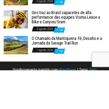
3 agosto 2026
0
Giro traz ao Brasil capacetes de alta
performance das equipes Visma-Lease a
Bike e Canyon/Sram
3 agosto 2026
0
O Chamado da Mantiqueira: Fé, Desafio e a
Jornada da Savage Trail Run
1 agosto 2026
0
Orgulhosamente mantido com
WordPress
|
Tema:
Envo
Magazine