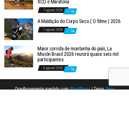
XCO e Maratona
7 agosto 2026
0
A Maldição do Corpo Seco ( O filme ) 2026
7 agosto 2026
0
Maior corrida de montanha do país, La
Misión Brasil 2026 reunirá quase seis mil
participantes
6 agosto 2026
0
Orgulhosamente mantido com
WordPress
|
Tema:
Envo
Magazine