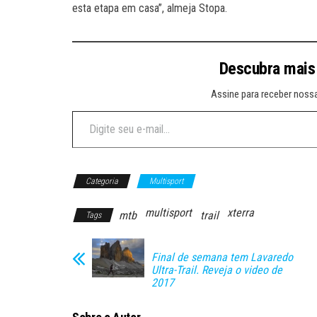
esta etapa em casa”, almeja Stopa.
Descubra mais
Assine para receber nossa
Digite seu e-mail…
Categoria
Multisport
multisport
xterra
mtb
trail
Tags
Final de semana tem Lavaredo
Ultra-Trail. Reveja o video de
2017