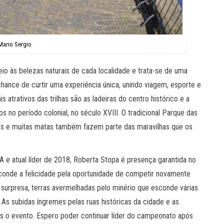
Mario Sergio
o às belezas naturais de cada localidade e trata-se de uma
chance de curtir uma experiência única, unindo viagem, esporte e
 atrativos das trilhas são as ladeiras do centro histórico e a
no período colonial, no século XVIII. O tradicional Parque das
ios e muitas matas também fazem parte das maravilhas que os
A e atual líder de 2018, Roberta Stopa é presença garantida no
sconde a felicidade pela oportunidade de competir novamente
urpresa, terras avermelhadas pelo minério que esconde várias
As subidas íngremes pelas ruas históricas da cidade e as
s o evento. Espero poder continuar líder do campeonato após