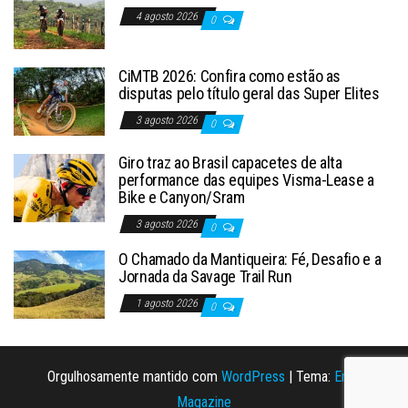
4 agosto 2026
0
CiMTB 2026: Confira como estão as
disputas pelo título geral das Super Elites
3 agosto 2026
0
Giro traz ao Brasil capacetes de alta
performance das equipes Visma-Lease a
Bike e Canyon/Sram
3 agosto 2026
0
O Chamado da Mantiqueira: Fé, Desafio e a
Jornada da Savage Trail Run
1 agosto 2026
0
Orgulhosamente mantido com
WordPress
|
Tema:
Envo
Magazine