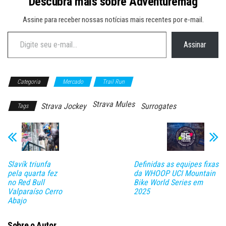
Descubra mais sobre Adventuremag
Assine para receber nossas notícias mais recentes por e-mail.
Digite seu e-mail…
Assinar
Categoria
Mercado
Trail Run
Strava Mules
Strava Jockey
Surrogates
Tags
Slavík triunfa
Definidas as equipes fixas
pela quarta fez
da WHOOP UCI Mountain
no Red Bull
Bike World Series em
Valparaíso Cerro
2025
Abajo
Sobre o Autor