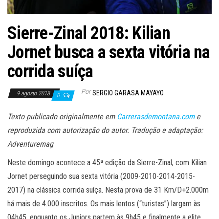
Sierre-Zinal 2018: Kilian
Jornet busca a sexta vitória na
corrida suíça
Por
SERGIO GARASA MAYAYO
9 agosto 2018
0
Texto publicado originalmente em
Carrerasdemontana.com
e
reproduzida com autorização do autor. Tradução e adaptação:
Adventuremag
Neste domingo acontece a 45ª edição da Sierre-Zinal, com Kilian
Jornet perseguindo sua sexta vitória (2009-2010-2014-2015-
2017) na clássica corrida suíça. Nesta prova de 31 Km/D+2.000m
há mais de 4.000 inscritos. Os mais lentos (“turistas”) largam às
04h45, enquanto os Juniors partem às 9h45 e finalmente a elite