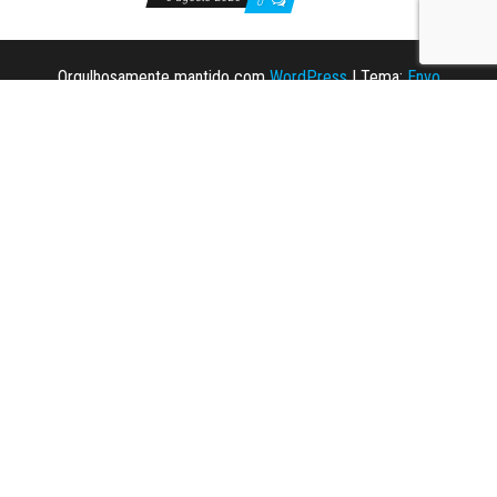
0
Orgulhosamente mantido com
WordPress
|
Tema:
Envo
Magazine