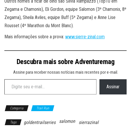
Outros nomes a ficar de olho são Silvia Rampazzo (Top10 em
Zegama e Chamonis), Eli Gordon, equipe Salomon (3º Chamonix, 8º
Zegama), Sheila Aviles, equipe Buff (5º Zegama) e Anne Lise
Rousset (4º Marathon du Mont Blanc).
Mais informações sobre a prova:
www.sierre-zinal.com
Descubra mais sobre Adventuremag
Assine para receber nossas notícias mais recentes por e-mail.
Digite seu e-mail…
Assinar
Categoria
Trail Run
salomon
goldentrailseries
sierrazinal
Tags