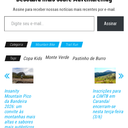
Assine para receber nossas notícias mais recentes por e-mail.
Digite seu e-mail…
Assinar
Categoria
Mountain Bike
Trail Run
Monte Verde
Copa Kids
Pastinho de Burro
Tags
Insanity
Inscrições para
Mountain Pico
a CiMTB em
da Bandeira
Carandaí
2026: um
encerram-se
convite às
nesta terça-feira
montanhas mais
(3/6)
altas e sabores
mais autênticos