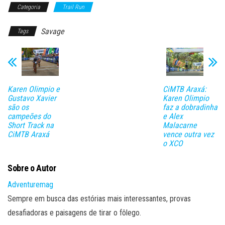
Categoria
Trail Run
Savage
Tags
Karen Olimpio e
CiMTB Araxá:
Gustavo Xavier
Karen Olimpio
são os
faz a dobradinha
campeões do
e Alex
Short Track na
Malacarne
CiMTB Araxá
vence outra vez
o XCO
Sobre o Autor
Adventuremag
Sempre em busca das estórias mais interessantes, provas
desafiadoras e paisagens de tirar o fôlego.