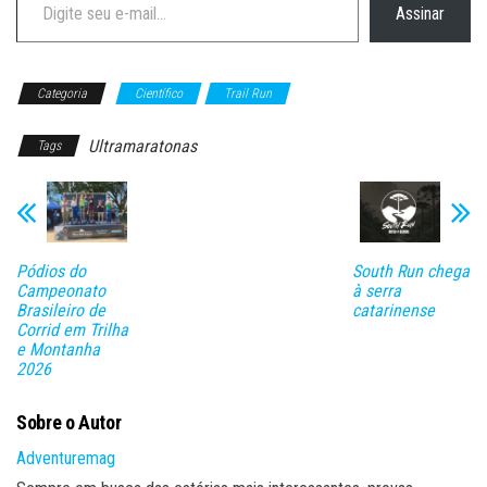
Assinar
Categoria
Científico
Trail Run
Ultramaratonas
Tags
Pódios do
South Run chega
Campeonato
à serra
Brasileiro de
catarinense
Corrid em Trilha
e Montanha
2026
Sobre o Autor
Adventuremag