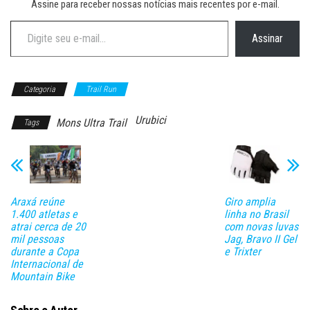
Assine para receber nossas notícias mais recentes por e-mail.
Digite seu e-mail…
Assinar
Categoria
Trail Run
Urubici
Mons Ultra Trail
Tags
Araxá reúne
Giro amplia
1.400 atletas e
linha no Brasil
atrai cerca de 20
com novas luvas
mil pessoas
Jag, Bravo II Gel
durante a Copa
e Trixter
Internacional de
Mountain Bike