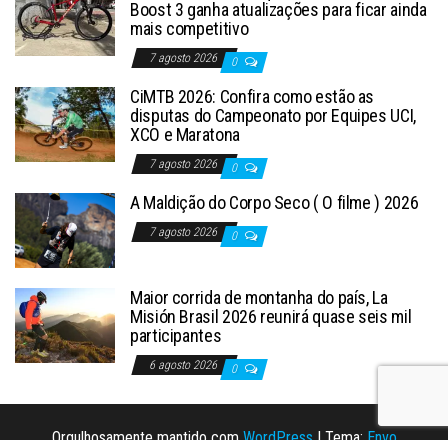
Boost 3 ganha atualizações para ficar ainda
mais competitivo
7 agosto 2026
0
CiMTB 2026: Confira como estão as
disputas do Campeonato por Equipes UCI,
XCO e Maratona
7 agosto 2026
0
A Maldição do Corpo Seco ( O filme ) 2026
7 agosto 2026
0
Maior corrida de montanha do país, La
Misión Brasil 2026 reunirá quase seis mil
participantes
6 agosto 2026
0
Orgulhosamente mantido com
WordPress
|
Tema:
Envo