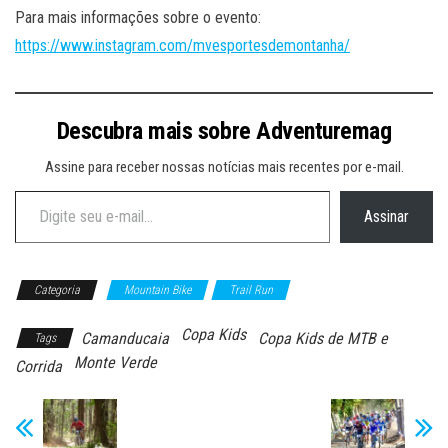
Para mais informações sobre o evento:
https://www.instagram.com/mvesportesdemontanha/
Descubra mais sobre Adventuremag
Assine para receber nossas notícias mais recentes por e-mail.
Digite seu e-mail…
Assinar
Categoria
Mountain Bike
Trail Run
Copa Kids
Camanducaia
Copa Kids de MTB e
Tags
Monte Verde
Corrida