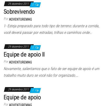
29 dezembro 2011
0
Sobrevivendo
Por
ADVENTUREMAG
1- Esteja preparado para todo tipo de terreno: durante a corrida,
você deverá passar por estradas, trilhas e caminhos onde…
29 dezembro 2011
0
Equipe de apoio II
Por
ADVENTUREMAG
Novamente, salientamos que o fato de ser equipe de apoio é um
trabalho muito duro se você não for organizado.…
29 dezembro 2011
0
Equipe de apoio
Por
ADVENTUREMAG