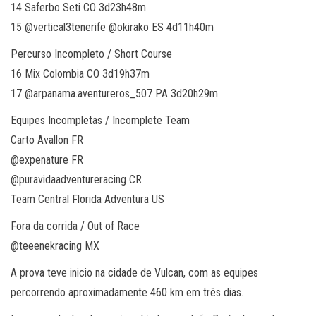
14 Saferbo Seti CO 3d23h48m
15 @vertical3tenerife @okirako ES 4d11h40m
Percurso Incompleto / Short Course
16 Mix Colombia CO 3d19h37m
17 @arpanama.aventureros_507 PA 3d20h29m
Equipes Incompletas / Incomplete Team
Carto Avallon FR
@expenature FR
@puravidaadventureracing CR
Team Central Florida Adventura US
Fora da corrida / Out of Race
@teeenekracing MX
A prova teve inicio na cidade de Vulcan, com as equipes
percorrendo aproximadamente 460 km em três dias.