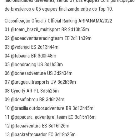
nacionalidades diferentes, sendo 07 das equipes com participação
de brasileiros e 05 equipes finalizando entre os Top 10.
Classificação Oficial / Official Ranking ARPANAMA2022
01 @team_brazil_multisport BR 2d10h55m
02 @aceadventureracingteam EE 2d11h39m
03 @vidaraid ES 2d13h44m
04 @tubauna BR 3d0h48m
05 @bendracing US 3d1h53m
06 @bonesadventure US 3d2h34m
07 @uruguaiultrasports UV 3d2h39m
08 Gyncity AR PL 3d5h25m
09 @desafiobrou BR 3d6h24m
10 @brasilia.outdoor.adventure BR 3d13h45m
11 @papacara_adventure_team EC 3d15h16m
12 @itacaaventura ES 3d16h26m
13 @packraftecuador EC 3d18h25m