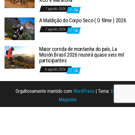
7 agosto 2026
0
A Maldição do Corpo Seco ( O filme ) 2026
7 agosto 2026
0
Maior corrida de montanha do país, La
Misión Brasil 2026 reunirá quase seis mil
participantes
6 agosto 2026
0
Orgulhosamente mantido com
WordPress
|
Tema:
Envo
Magazine