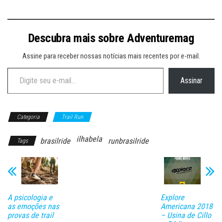
Descubra mais sobre Adventuremag
Assine para receber nossas notícias mais recentes por e-mail.
Digite seu e-mail…
Assinar
Categoria
Trail Run
ilhabela
brasilride
runbrasilride
Tags
A psicologia e
Explore
as emoções nas
Americana 2018
provas de trail
– Usina de Cillo