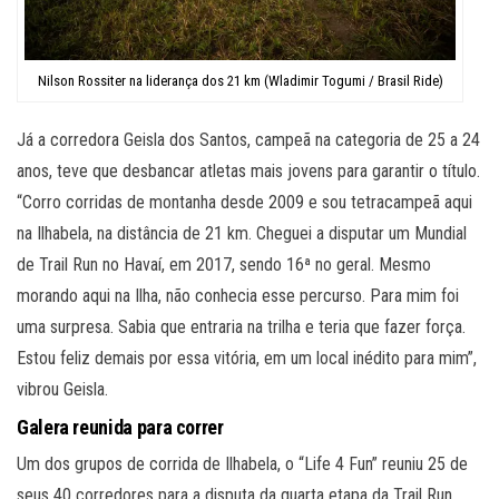
Nilson Rossiter na liderança dos 21 km (Wladimir Togumi / Brasil Ride)
Já a corredora Geisla dos Santos, campeã na categoria de 25 a 24
anos, teve que desbancar atletas mais jovens para garantir o título.
“Corro corridas de montanha desde 2009 e sou tetracampeã aqui
na Ilhabela, na distância de 21 km. Cheguei a disputar um Mundial
de Trail Run no Havaí, em 2017, sendo 16ª no geral. Mesmo
morando aqui na Ilha, não conhecia esse percurso. Para mim foi
uma surpresa. Sabia que entraria na trilha e teria que fazer força.
Estou feliz demais por essa vitória, em um local inédito para mim”,
vibrou Geisla.
Galera reunida para correr
Um dos grupos de corrida de Ilhabela, o “Life 4 Fun” reuniu 25 de
seus 40 corredores para a disputa da quarta etapa da Trail Run