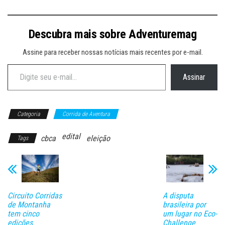
Descubra mais sobre Adventuremag
Assine para receber nossas notícias mais recentes por e-mail.
Digite seu e-mail…
Assinar
Categoria
Corrida de Aventura
edital
cbca
eleição
Tags
Circuito Corridas
A disputa
de Montanha
brasileira por
tem cinco
um lugar no Eco-
edições
Challenge