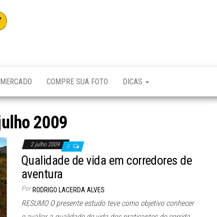
Adventuremag
MERCADO
COMPRE SUA FOTO
DICAS
julho 2009
2 julho 2009
0
Qualidade de vida em corredores de
aventura
Por
RODRIGO LACERDA ALVES
RESUMO O presente estudo teve como objetivo conhecer
e avaliar a qualidade de vida dos praticantes de corrida