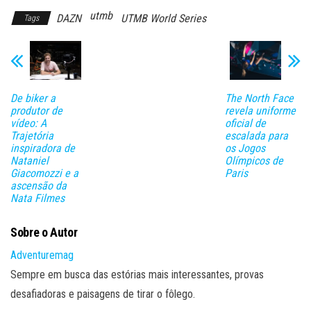
utmb
DAZN
UTMB World Series
Tags
De biker a
The North Face
produtor de
revela uniforme
vídeo: A
oficial de
Trajetória
escalada para
inspiradora de
os Jogos
Nataniel
Olímpicos de
Giacomozzi e a
Paris
ascensão da
Nata Filmes
Sobre o Autor
Adventuremag
Sempre em busca das estórias mais interessantes, provas
desafiadoras e paisagens de tirar o fôlego.