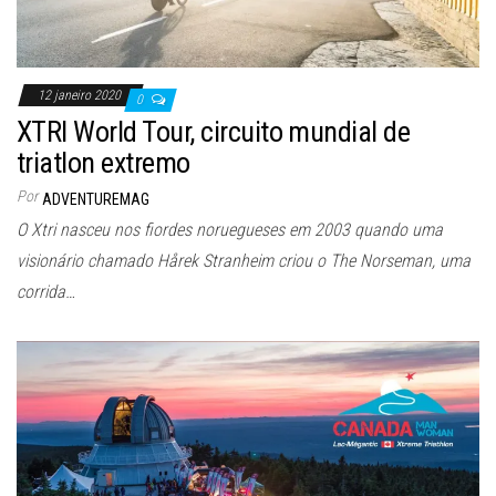
12 janeiro 2020
0
XTRI World Tour, circuito mundial de
triatlon extremo
Por
ADVENTUREMAG
O Xtri nasceu nos fiordes noruegueses em 2003 quando uma
visionário chamado Hårek Stranheim criou o The Norseman, uma
corrida…