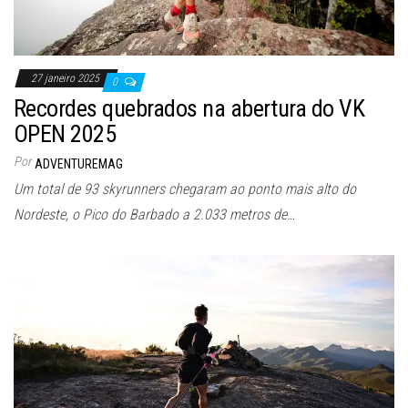
27 janeiro 2025
0
Recordes quebrados na abertura do VK
OPEN 2025
Por
ADVENTUREMAG
Um total de 93 skyrunners chegaram ao ponto mais alto do
Nordeste, o Pico do Barbado a 2.033 metros de…