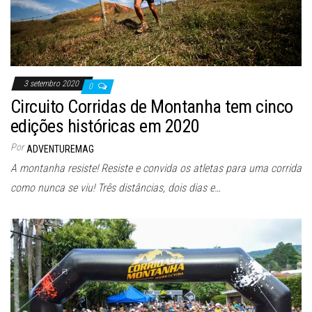
3 setembro 2020
0
Circuito Corridas de Montanha tem cinco
edições históricas em 2020
Por
ADVENTUREMAG
A montanha resiste! Resiste e convida os atletas para uma corrida
como nunca se viu! Três distâncias, dois dias e…