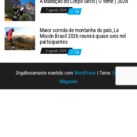
A Maldição do Corpo Seco ( O filme ) 2026
7 agosto 2026
0
Maior corrida de montanha do país, La
Misión Brasil 2026 reunirá quase seis mil
participantes
6 agosto 2026
0
Orgulhosamente mantido com
WordPress
|
Tema:
Envo
Magazine