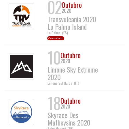
02
Outubro
2020
Transvulcania 2020
La Palma Island
La Palma
(
ES
)
Cancelado
10
Outubro
2020
Limone Sky Extreme
2020
Limone Sul Garda
(
IT
)
18
Outubro
2020
Skyrace Des
Matheysins 2020
Saint-Honoré
(
FR
)