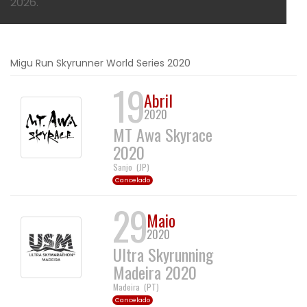
2026.
Migu Run Skyrunner World Series 2020
19
Abril
2020
MT Awa Skyrace
2020
Sanjo
(
JP
)
Cancelado
29
Maio
2020
Ultra Skyrunning
Madeira 2020
Madeira
(
PT
)
Cancelado