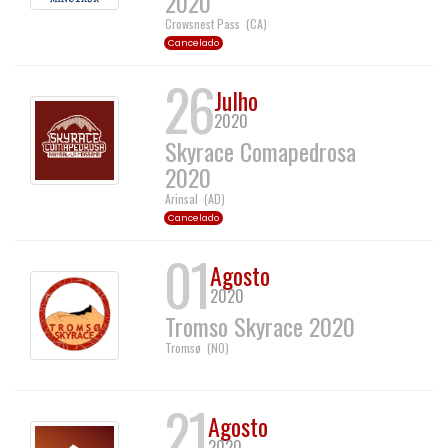
2020
Crowsnest Pass
(
CA
)
Cancelado
26
Julho
2020
Skyrace Comapedrosa
2020
Arinsal
(
AD
)
Cancelado
01
Agosto
2020
Tromso Skyrace 2020
Tromsø
(
NO
)
21
Agosto
2020