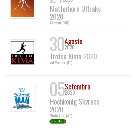
Matterhorn Ultraks
2020
Zermatt
(
CH
)
30
Agosto
2020
Trofeo Kima 2020
Val Masino
(
IT
)
05
Setembro
2020
Hochkonig Skyrace
2020
Maria Alm
(
AT
)
Nova data