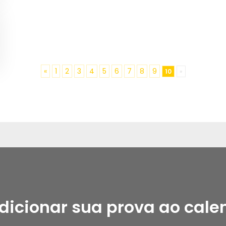
«
1
2
3
4
5
6
7
8
9
10
»
dicionar sua prova ao cale