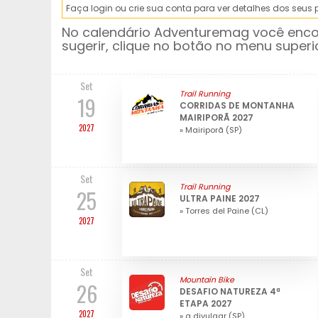
Faça login ou crie sua conta para ver detalhes dos seus
No calendário Adventuremag você encon
sugerir, clique no botão no menu superi
Set
Trail Running
19
CORRIDAS DE MONTANHA
MAIRIPORÃ 2027
2027
» Mairiporã (SP)
Set
Trail Running
25
ULTRA PAINE 2027
» Torres del Paine (CL)
2027
Set
Mountain Bike
26
DESAFIO NATUREZA 4ª
ETAPA 2027
2027
» a divulgar (SP)