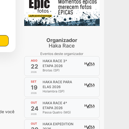
Organizador
Haka Race
Eventos deste organizador
AGO
HAKA RACE 3ª
22
ETAPA 2026
Brotas (SP)
2026
SET
HAKA RACE PARA
19
ELAS 2026
Holambra (SP)
2026
OUT
HAKA RACE 4ª
24
ETAPA 2026
nde você
Passa Quatro (MG)
2026
OUT
HAKA EXPEDITION
2026