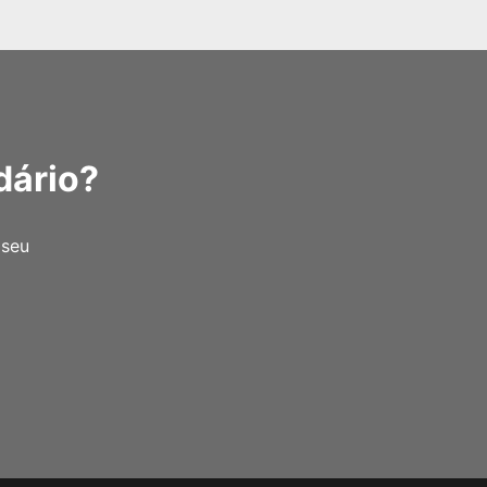
dário?
 seu