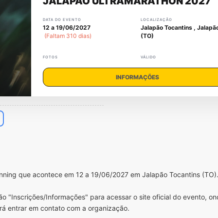
JALAPÃO ULTRAMARATHON 2027
DATA DO EVENTO
LOCALIZAÇÃO
12 a 19/06/2027
Jalapão Tocantins , Jalapã
(Faltam 310 dias)
(TO)
FOTOS
VÁLIDO
INFORMAÇÕES
unning que acontece em 12 a 19/06/2027 em Jalapão Tocantins (TO)
o "Inscrições/Informações" para acessar o site oficial do evento, o
rá entrar em contato com a organização.