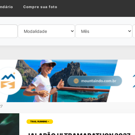
ndário
Compre sua foto
27
TRAIL RUNNING •