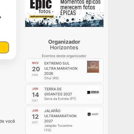
o
Organizador
Horizontes
Eventos deste organizador
NOV
EXTREMO SUL
20
ULTRA MARATHON
2026
2026
Chuí (RS)
JAN
TERRA DE
14
GIGANTES 2027
Serra da Estrela (PT)
2027
.
JUN
JALAPÃO
12
ULTRAMARATHON
nde você
2027
2027
Jalapão Tocantins
(TO)