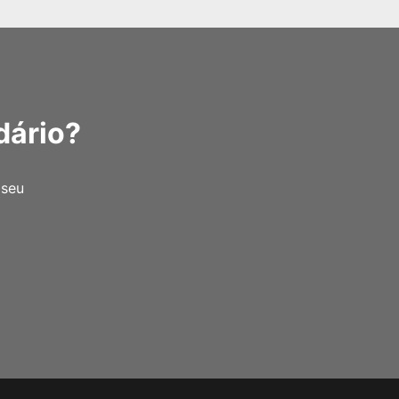
dário?
 seu