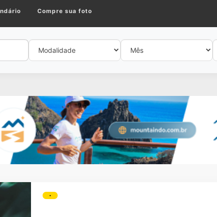
ndário
Compre sua foto
•