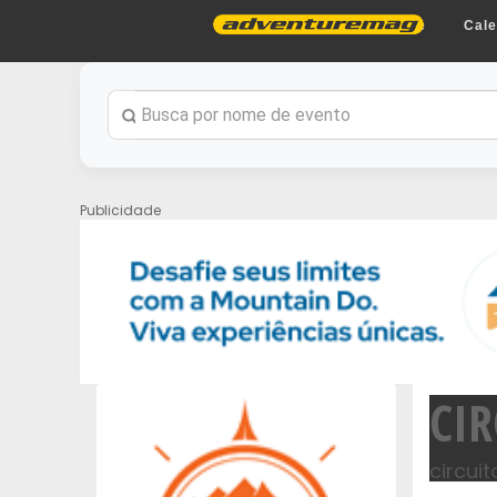
Home
Cale
Publicidade
CI
circui