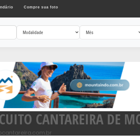
ndário
Compre sua foto
RCUITO CANTAREIRA DE 
tocantareira.com.br