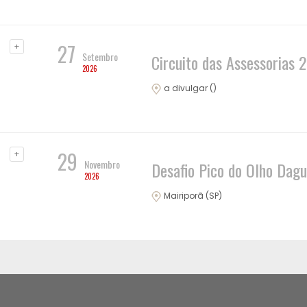
27
+
Setembro
Circuito das Assessorias 
2026
a divulgar ()
29
+
Novembro
Desafio Pico do Olho Dag
2026
Mairiporã (SP)