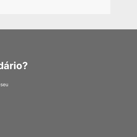
dário?
 seu