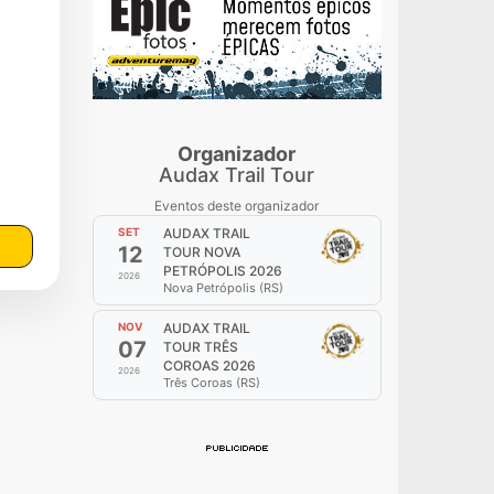
Organizador
Audax Trail Tour
Eventos deste organizador
SET
AUDAX TRAIL
12
TOUR NOVA
PETRÓPOLIS 2026
2026
Nova Petrópolis (RS)
NOV
AUDAX TRAIL
07
TOUR TRÊS
COROAS 2026
2026
Três Coroas (RS)