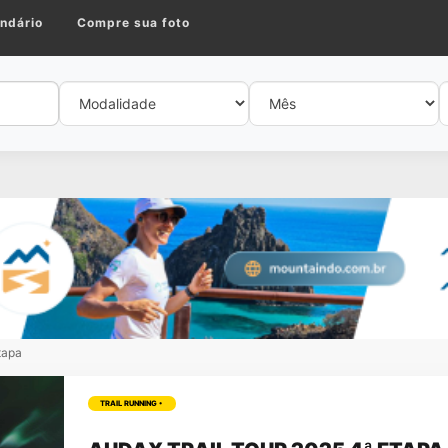
ndário
Compre sua foto
tapa
TRAIL RUNNING •