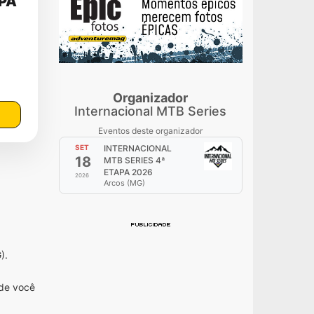
APA
Organizador
Internacional MTB Series
Eventos deste organizador
SET
INTERNACIONAL
18
MTB SERIES 4ª
ETAPA 2026
2026
Arcos (MG)
).
nde você