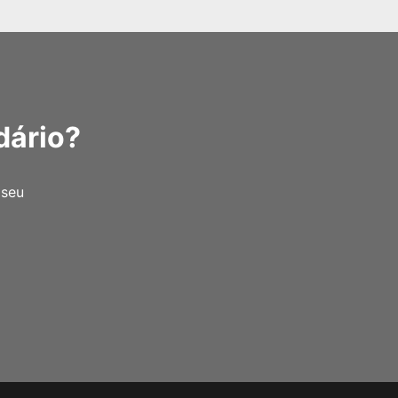
dário?
 seu