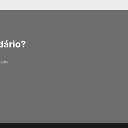
dário?
 seu