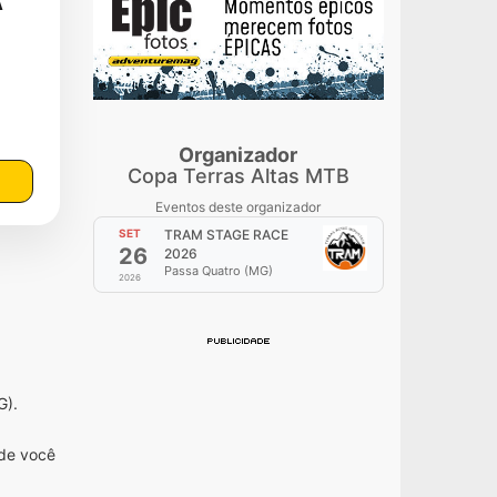
A
Organizador
Copa Terras Altas MTB
Eventos deste organizador
SET
TRAM STAGE RACE
26
2026
Passa Quatro (MG)
2026
G).
nde você