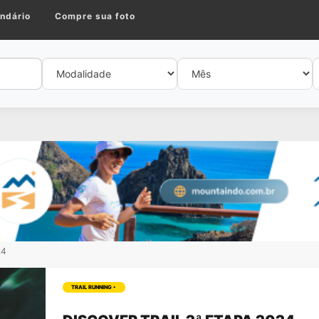
ndário
Compre sua foto
24
TRAIL RUNNING •