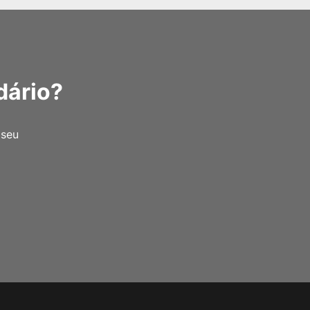
dário?
 seu