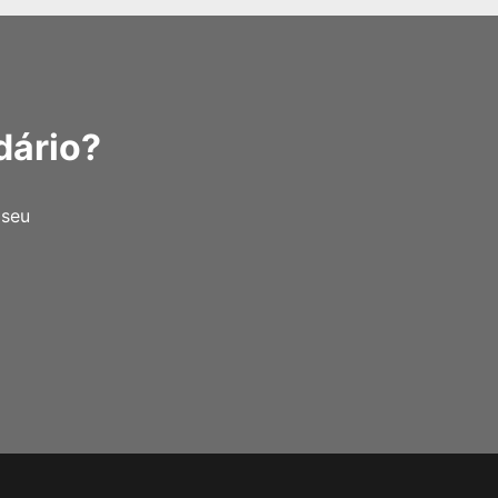
dário?
 seu