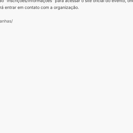
o "Inscrições/Informações" para acessar o site oficial do evento, o
rá entrar em contato com a organização.
anhas/