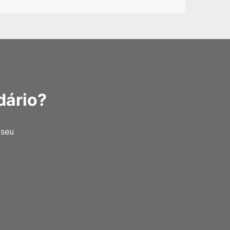
dário?
 seu