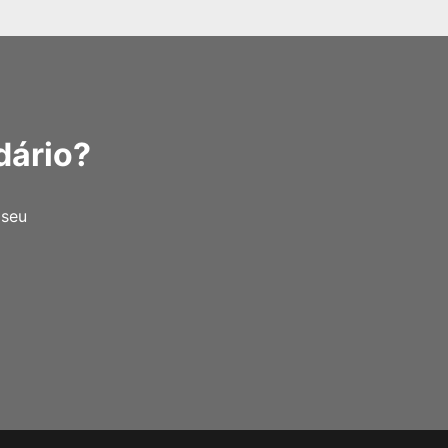
dário?
 seu