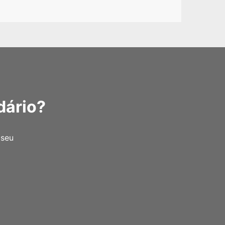
dário?
 seu