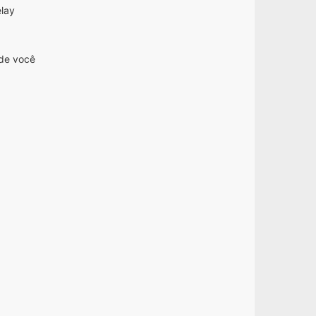
lay
nde você