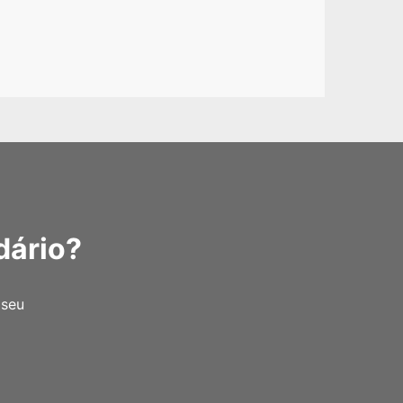
dário?
 seu