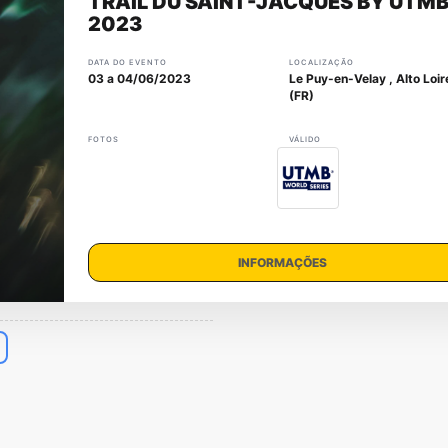
TRAIL DU SAINT-JACQUES BY UTM
2023
DATA DO EVENTO
LOCALIZAÇÃO
03 a 04/06/2023
Le Puy-en-Velay , Alto Loir
(FR)
FOTOS
VÁLIDO
INFORMAÇÕES