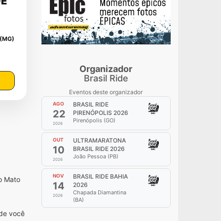
DE
 (MG)
Organizador
Brasil Ride
Eventos deste organizador
AGO
BRASIL RIDE
22
PIRENÓPOLIS 2026
Pirenópolis (GO)
2026
OUT
ULTRAMARATONA
10
BRASIL RIDE 2026
João Pessoa (PB)
2026
NOV
BRASIL RIDE BAHIA
o Mato
14
2026
Chapada Diamantina
2026
(BA)
nde você