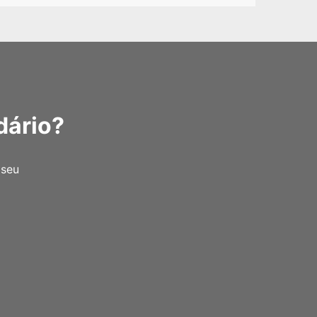
dário?
 seu