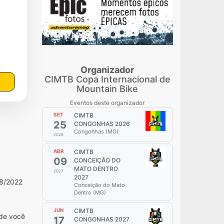
Organizador
CIMTB Copa Internacional de
Mountain Bike
Eventos deste organizador
SET
CIMTB
25
CONGONHAS 2026
Congonhas (MG)
2026
ABR
CIMTB
09
CONCEIÇÃO DO
MATO DENTRO
2027
2027
08/2022
Conceição do Mato
Dentro (MG)
JUN
CIMTB
nde você
17
CONGONHAS 2027