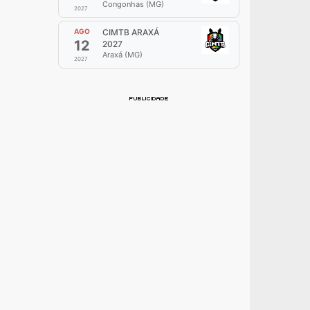
Congonhas (MG)
2027
AGO
CIMTB ARAXÁ
12
2027
Araxá (MG)
2027