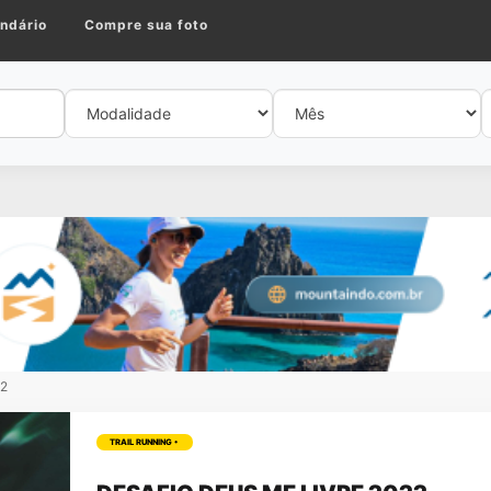
ndário
Compre sua foto
22
TRAIL RUNNING •