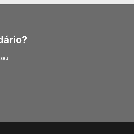
dário?
 seu