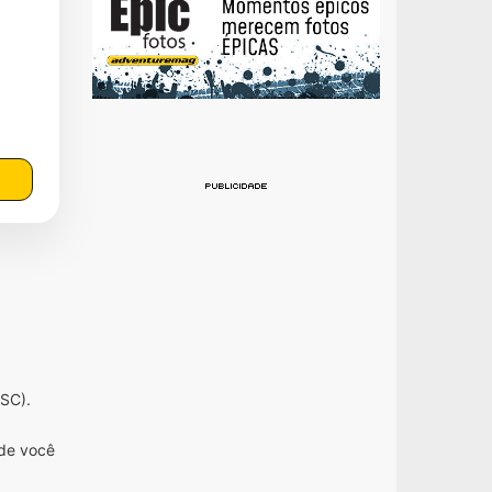
SC).
nde você