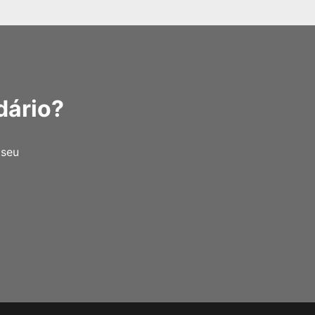
dário?
 seu