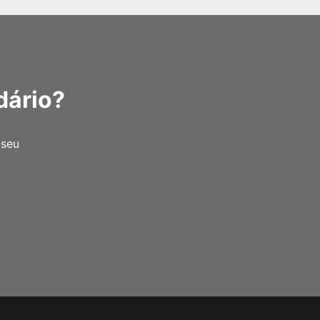
dário?
 seu