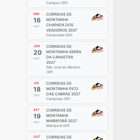
Campos (SP)
MAI
CORRIDAS DE
16
MONTANHA
CHAPADA DOS
2027
VEADEIROS 2027
Cavalcante (GO)
JUN
CORRIDAS DE
20
MONTANHA SERRA
DA CANASTRA
2027
2027
São José do Barreiro
(SP)
JUL
CORRIDAS DE
18
MONTANHA PICO
DAS CABRAS 2027
2027
Campinas (SP)
SET
CORRIDAS DE
19
MONTANHA
MAIRIPORÃ 2027
2027
Mairiporã (SP)
OUT
CORRIDAS DE