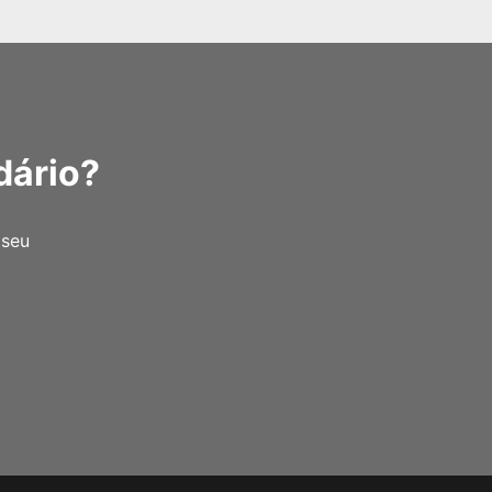
dário?
 seu