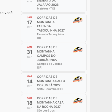
DESERTO DO
2026
JALAPÃO 2026
Mateiros (TO)
nde você
JAN
CORRIDAS DE
17
MONTANHA
FAZENDA
2027
TABOQUINHA 2027
Fazenda Taboquinha
(DF)
JAN
CORRIDAS DE
31
MONTANHA
CAMPOS DO
2027
JORDÃO 2027
Campos do Jordão
(SP)
MAR
CORRIDAS DE
14
MONTANHA SALTO
CORUMBÁ 2027
2027
Salto Corumbá (GO)
ABR
CORRIDAS DE
18
MONTANHA CASA
NA ROCHA 2027
2027
São José dos