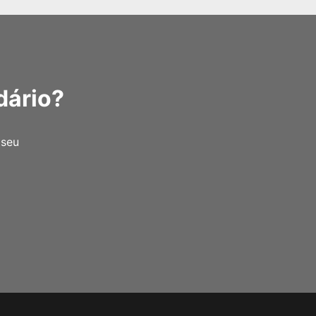
dário?
 seu