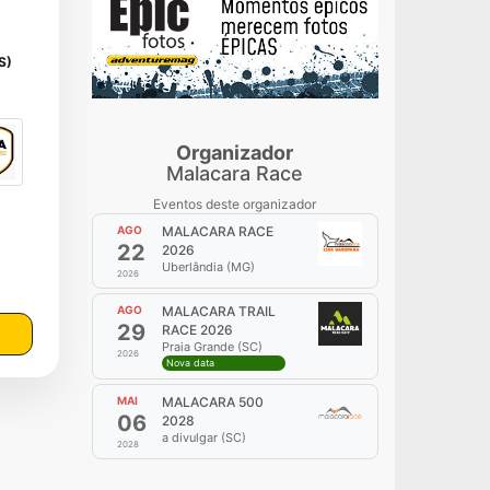
S)
Organizador
Malacara Race
Eventos deste organizador
AGO
MALACARA RACE
22
2026
Uberlândia (MG)
2026
AGO
MALACARA TRAIL
29
RACE 2026
Praia Grande (SC)
2026
Nova data
MAI
MALACARA 500
06
2028
a divulgar (SC)
2028