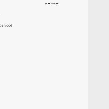
.
nde você