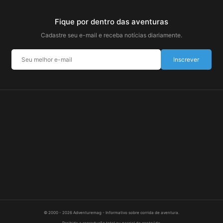
Fique por dentro das aventuras
Cadastre seu e-mail e receba notícias diariamente.
Inscrever
© 2000 - 2026 Adventuremag - Informativo sobre corrida de aventura.
Proibida a reprodução total ou parcial do conteúdo.