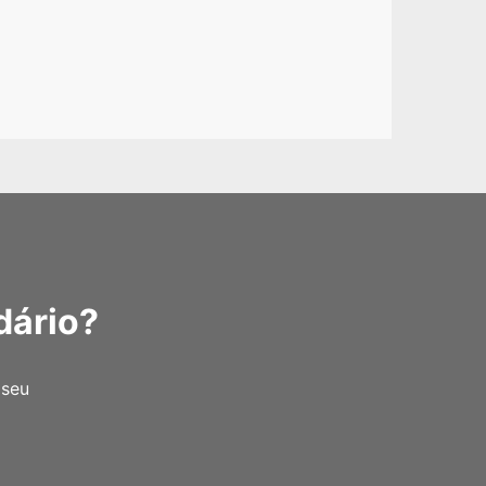
dário?
 seu