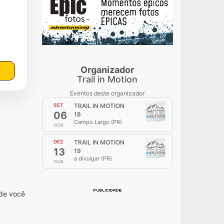
Organizador
Trail in Motion
Eventos deste organizador
SET
TRAIL IN MOTION
06
18
Campo Largo (PR)
2026
DEZ
TRAIL IN MOTION
13
19
a divulgar (PR)
2026
nde você