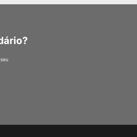
dário?
 seu